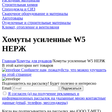
Расходные материалы
Строительная химия
Спецодежда и СИЗ
Сварочное оборудование и материалы
Автотовары
Отделочные и строительные материалы
Климат, отопление и вентиляция
Хомуты усиленные W5
НЕРЖ
Главная
/
Хомуты для рукавов
/
Хомуты усиленные W5 НЕРЖ
В этой категории нет товаров
Сообщите нам, пожалуйста, что можно улучшить
на этой странице
Подпишитесь на рассылку! Будет полезно и интересно
Email
Подписаться
Я согласен (а) на получение рекламных и
информационных рассылок на указанные мною контактные
данные (email, телефон, мессенджеры)
Когда вы подписываетесь на рассылку, мы (ООО Т-МЕТ)