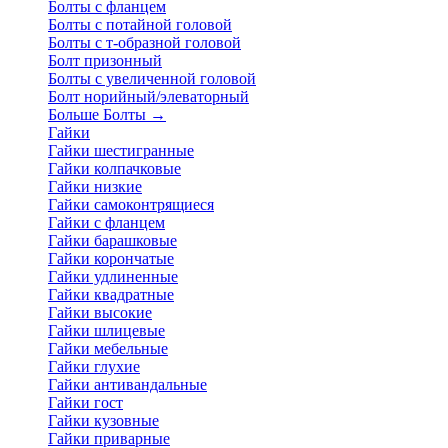
Болты с фланцем
Болты с потайной головой
Болты с т-образной головой
Болт призонный
Болты с увеличенной головой
Болт норийный/элеваторный
Больше Болты
→
Гайки
Гайки шестигранные
Гайки колпачковые
Гайки низкие
Гайки самоконтрящиеся
Гайки с фланцем
Гайки барашковые
Гайки корончатые
Гайки удлиненные
Гайки квадратные
Гайки высокие
Гайки шлицевые
Гайки мебельные
Гайки глухие
Гайки антивандальные
Гайки гост
Гайки кузовные
Гайки приварные