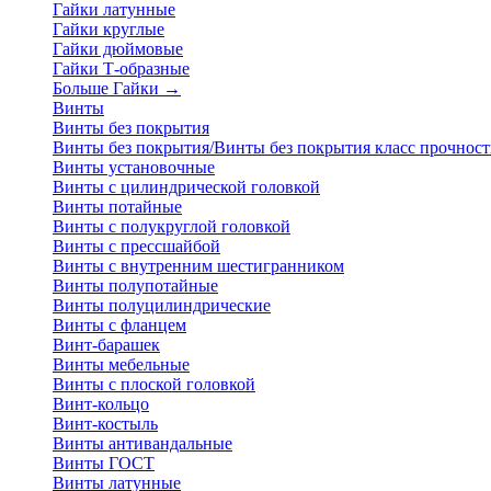
Гайки латунные
Гайки круглые
Гайки дюймовые
Гайки Т-образные
Больше Гайки
→
Винты
Винты без покрытия
Винты без покрытия/Винты без покрытия класс прочност
Винты установочные
Винты с цилиндрической головкой
Винты потайные
Винты с полукруглой головкой
Винты с прессшайбой
Винты с внутренним шестигранником
Винты полупотайные
Винты полуцилиндрические
Винты с фланцем
Винт-барашек
Винты мебельные
Винты с плоской головкой
Винт-кольцо
Винт-костыль
Винты антивандальные
Винты ГОСТ
Винты латунные