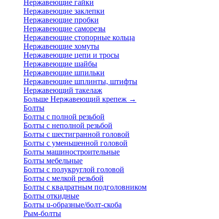
Нержавеющие гайки
Нержавеющие заклепки
Нержавеющие пробки
Нержавеющие саморезы
Нержавеющие стопорные кольца
Нержавеющие хомуты
Нержавеющие цепи и тросы
Нержавеющие шайбы
Нержавеющие шпильки
Нержавеющие шплинты, штифты
Нержавеющий такелаж
Больше Нержавеющий крепеж
→
Болты
Болты с полной резьбой
Болты с неполной резьбой
Болты с шестигранной головой
Болты с уменьшенной головой
Болты машиностроительные
Болты мебельные
Болты с полукруглой головой
Болты с мелкой резьбой
Болты с квадратным подголовником
Болты откидные
Болты u-образные/болт-скоба
Рым-болты