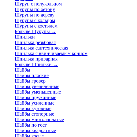
Шуруп с полукольцом
Шурупы по бетону
Шурупы по дереву
Шурупы с кольцом
Шурупы с костылем
Больше Шурупы
→
Шпильки
Шпилька резьбовая
Шпилька сантехническая
Шпилька с ввинчиваемым концом
Шпилька приварная
Больше Шпильки
→
Шайбы
Шайбы плоские
Шайбы гровер
Шайбы увеличенные
Шайбы уменьшенные
Шайбы пружинные
Шайбы усиленные
Шайбы кузовные
Шайбы стопорные
Шайбы многолапчатые
Шайбы по гост
Шайбы квадратные
Шайбы косые