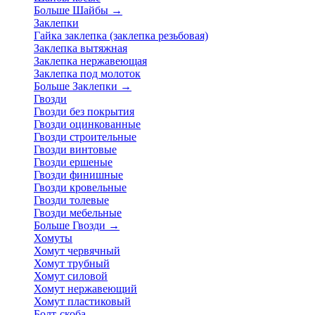
Больше Шайбы
→
Заклепки
Гайка заклепка (заклепка резьбовая)
Заклепка вытяжная
Заклепка нержавеющая
Заклепка под молоток
Больше Заклепки
→
Гвозди
Гвозди без покрытия
Гвозди оцинкованные
Гвозди строительные
Гвозди винтовые
Гвозди ершеные
Гвозди финишные
Гвозди кровельные
Гвозди толевые
Гвозди мебельные
Больше Гвозди
→
Хомуты
Хомут червячный
Хомут трубный
Хомут силовой
Хомут нержавеющий
Хомут пластиковый
Болт-скоба