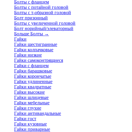
Болты с фланцем
Болты с потайной головой
Болты с т-образной головой
Болт призонный
Болты с увеличенной головой
Болт норийный/элеваторный
Больше Болты
→
Гайки
Гайки шестигранные
Гайки колпачковые
Гайки низкие
Гайки самоконтрящиеся
Гайки с фланцем
Гайки барашковые
Гайки корончатые
Гайки удлиненные
Гайки квадратные
Гайки высокие
Гайки шлицевые
Гайки мебельные
Гайки глухие
Гайки антивандальные
Гайки гост
Гайки кузовные
Гайки приварные