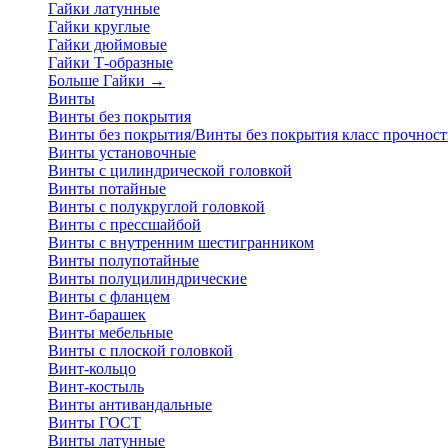
Гайки латунные
Гайки круглые
Гайки дюймовые
Гайки Т-образные
Больше Гайки
→
Винты
Винты без покрытия
Винты без покрытия/Винты без покрытия класс прочност
Винты установочные
Винты с цилиндрической головкой
Винты потайные
Винты с полукруглой головкой
Винты с прессшайбой
Винты с внутренним шестигранником
Винты полупотайные
Винты полуцилиндрические
Винты с фланцем
Винт-барашек
Винты мебельные
Винты с плоской головкой
Винт-кольцо
Винт-костыль
Винты антивандальные
Винты ГОСТ
Винты латунные