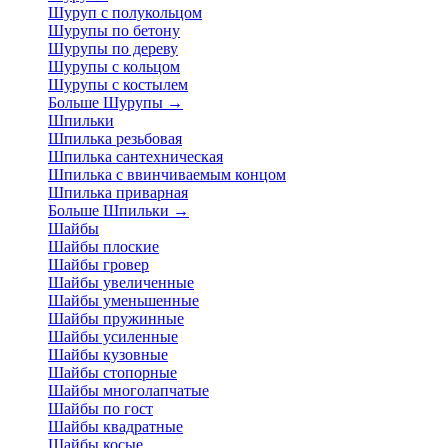
Шуруп с полукольцом
Шурупы по бетону
Шурупы по дереву
Шурупы с кольцом
Шурупы с костылем
Больше Шурупы
→
Шпильки
Шпилька резьбовая
Шпилька сантехническая
Шпилька с ввинчиваемым концом
Шпилька приварная
Больше Шпильки
→
Шайбы
Шайбы плоские
Шайбы гровер
Шайбы увеличенные
Шайбы уменьшенные
Шайбы пружинные
Шайбы усиленные
Шайбы кузовные
Шайбы стопорные
Шайбы многолапчатые
Шайбы по гост
Шайбы квадратные
Шайбы косые