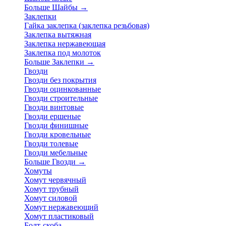
Больше Шайбы
→
Заклепки
Гайка заклепка (заклепка резьбовая)
Заклепка вытяжная
Заклепка нержавеющая
Заклепка под молоток
Больше Заклепки
→
Гвозди
Гвозди без покрытия
Гвозди оцинкованные
Гвозди строительные
Гвозди винтовые
Гвозди ершеные
Гвозди финишные
Гвозди кровельные
Гвозди толевые
Гвозди мебельные
Больше Гвозди
→
Хомуты
Хомут червячный
Хомут трубный
Хомут силовой
Хомут нержавеющий
Хомут пластиковый
Болт-скоба