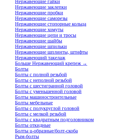
Нержавеющие гайки
Нержавеющие заклепки
Нержавеющие пробки
Нержавеющие саморезы
Нержавеющие стопорные кольца
Нержавеющие хомуты
Нержавеющие цепи и тросы
Нержавеющие шайбы
Нержавеющие шпильки
Нержавеющие шплинты, штифты
Нержавеющий такелаж
Больше Нержавеющий крепеж
→
Болты
Болты с полной резьбой
Болты с неполной резьбой
Болты с шестигранной головой
Болты с уменьшенной головой
Болты машиностроительные
Болты мебельные
Болты с полукруглой головой
Болты с мелкой резьбой
Болты с квадратным подголовником
Болты откидные
Болты u-образные/болт-скоба
Рым-болты