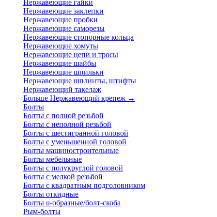
Нержавеющие гайки
Нержавеющие заклепки
Нержавеющие пробки
Нержавеющие саморезы
Нержавеющие стопорные кольца
Нержавеющие хомуты
Нержавеющие цепи и тросы
Нержавеющие шайбы
Нержавеющие шпильки
Нержавеющие шплинты, штифты
Нержавеющий такелаж
Больше Нержавеющий крепеж
→
Болты
Болты с полной резьбой
Болты с неполной резьбой
Болты с шестигранной головой
Болты с уменьшенной головой
Болты машиностроительные
Болты мебельные
Болты с полукруглой головой
Болты с мелкой резьбой
Болты с квадратным подголовником
Болты откидные
Болты u-образные/болт-скоба
Рым-болты