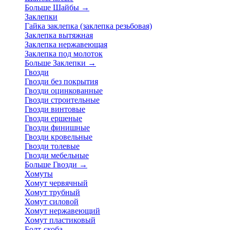
Больше Шайбы
→
Заклепки
Гайка заклепка (заклепка резьбовая)
Заклепка вытяжная
Заклепка нержавеющая
Заклепка под молоток
Больше Заклепки
→
Гвозди
Гвозди без покрытия
Гвозди оцинкованные
Гвозди строительные
Гвозди винтовые
Гвозди ершеные
Гвозди финишные
Гвозди кровельные
Гвозди толевые
Гвозди мебельные
Больше Гвозди
→
Хомуты
Хомут червячный
Хомут трубный
Хомут силовой
Хомут нержавеющий
Хомут пластиковый
Болт-скоба