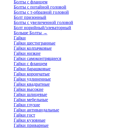
Болты с фланцем
Болты с потайной головой
Болты с т-образной головой
Болт призонный
Болты с увеличенной головой
Болт норийный/элеваторный
Больше Болты
→
Гайки
Гайки шестигранные
Гайки колпачковые
Гайки низкие
Гайки самоконтрящиеся
Гайки с фланцем
Гайки барашковые
Гайки корончатые
Гайки удлиненные
Гайки квадратные
Гайки высокие
Гайки шлицевые
Гайки мебельные
Гайки глухие
Гайки антивандальные
Гайки гост
Гайки кузовные
Гайки приварные