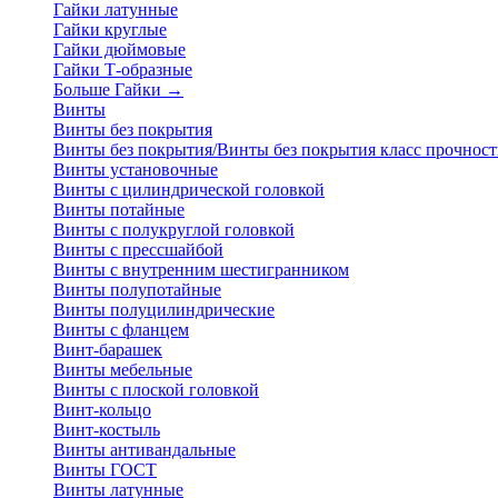
Гайки латунные
Гайки круглые
Гайки дюймовые
Гайки Т-образные
Больше Гайки
→
Винты
Винты без покрытия
Винты без покрытия/Винты без покрытия класс прочност
Винты установочные
Винты с цилиндрической головкой
Винты потайные
Винты с полукруглой головкой
Винты с прессшайбой
Винты с внутренним шестигранником
Винты полупотайные
Винты полуцилиндрические
Винты с фланцем
Винт-барашек
Винты мебельные
Винты с плоской головкой
Винт-кольцо
Винт-костыль
Винты антивандальные
Винты ГОСТ
Винты латунные