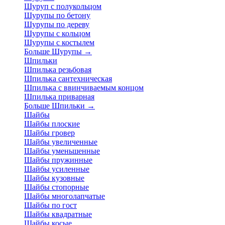
Шуруп с полукольцом
Шурупы по бетону
Шурупы по дереву
Шурупы с кольцом
Шурупы с костылем
Больше Шурупы
→
Шпильки
Шпилька резьбовая
Шпилька сантехническая
Шпилька с ввинчиваемым концом
Шпилька приварная
Больше Шпильки
→
Шайбы
Шайбы плоские
Шайбы гровер
Шайбы увеличенные
Шайбы уменьшенные
Шайбы пружинные
Шайбы усиленные
Шайбы кузовные
Шайбы стопорные
Шайбы многолапчатые
Шайбы по гост
Шайбы квадратные
Шайбы косые