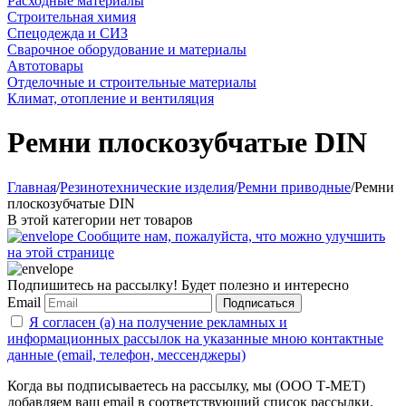
Расходные материалы
Строительная химия
Спецодежда и СИЗ
Сварочное оборудование и материалы
Автотовары
Отделочные и строительные материалы
Климат, отопление и вентиляция
Ремни плоскозубчатые DIN
Главная
/
Резинотехнические изделия
/
Ремни приводные
/
Ремни
плоскозубчатые DIN
В этой категории нет товаров
Сообщите нам, пожалуйста, что можно улучшить
на этой странице
Подпишитесь на рассылку! Будет полезно и интересно
Email
Подписаться
Я согласен (а) на получение рекламных и
информационных рассылок на указанные мною контактные
данные (email, телефон, мессенджеры)
Когда вы подписываетесь на рассылку, мы (ООО Т-МЕТ)
добавляем ваш email в соответствующий список рассылки.