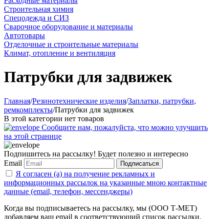
Расходные материалы
Строительная химия
Спецодежда и СИЗ
Сварочное оборудование и материалы
Автотовары
Отделочные и строительные материалы
Климат, отопление и вентиляция
Патрубки для задвижек
Главная
/
Резинотехнические изделия
/
Заплатки, патрубки,
ремкомплекты
/
Патрубки для задвижек
В этой категории нет товаров
Сообщите нам, пожалуйста, что можно улучшить
на этой странице
Подпишитесь на рассылку! Будет полезно и интересно
Email
Подписаться
Я согласен (а) на получение рекламных и
информационных рассылок на указанные мною контактные
данные (email, телефон, мессенджеры)
Когда вы подписываетесь на рассылку, мы (ООО Т-МЕТ)
добавляем ваш email в соответствующий список рассылки.