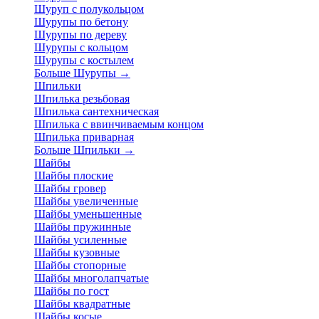
Шуруп с полукольцом
Шурупы по бетону
Шурупы по дереву
Шурупы с кольцом
Шурупы с костылем
Больше Шурупы
→
Шпильки
Шпилька резьбовая
Шпилька сантехническая
Шпилька с ввинчиваемым концом
Шпилька приварная
Больше Шпильки
→
Шайбы
Шайбы плоские
Шайбы гровер
Шайбы увеличенные
Шайбы уменьшенные
Шайбы пружинные
Шайбы усиленные
Шайбы кузовные
Шайбы стопорные
Шайбы многолапчатые
Шайбы по гост
Шайбы квадратные
Шайбы косые