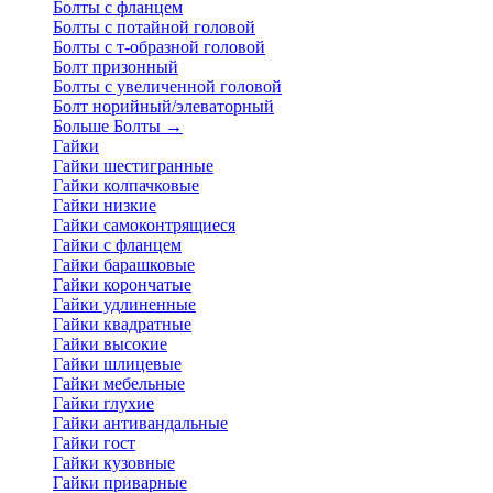
Болты с фланцем
Болты с потайной головой
Болты с т-образной головой
Болт призонный
Болты с увеличенной головой
Болт норийный/элеваторный
Больше Болты
→
Гайки
Гайки шестигранные
Гайки колпачковые
Гайки низкие
Гайки самоконтрящиеся
Гайки с фланцем
Гайки барашковые
Гайки корончатые
Гайки удлиненные
Гайки квадратные
Гайки высокие
Гайки шлицевые
Гайки мебельные
Гайки глухие
Гайки антивандальные
Гайки гост
Гайки кузовные
Гайки приварные