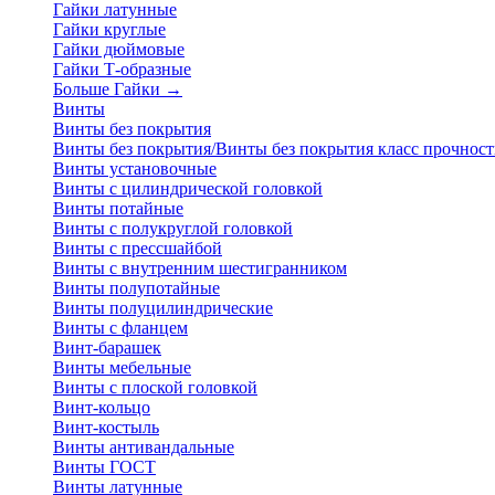
Гайки латунные
Гайки круглые
Гайки дюймовые
Гайки Т-образные
Больше Гайки
→
Винты
Винты без покрытия
Винты без покрытия/Винты без покрытия класс прочност
Винты установочные
Винты с цилиндрической головкой
Винты потайные
Винты с полукруглой головкой
Винты с прессшайбой
Винты с внутренним шестигранником
Винты полупотайные
Винты полуцилиндрические
Винты с фланцем
Винт-барашек
Винты мебельные
Винты с плоской головкой
Винт-кольцо
Винт-костыль
Винты антивандальные
Винты ГОСТ
Винты латунные