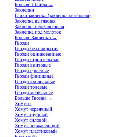
Больше Шайбы
→
Заклепки
Гайка заклепка (заклепка резьбовая)
Заклепка вытяжная
Заклепка нержавеющая
Заклепка под молоток
Больше Заклепки
→
Гвозди
Гвозди без покрытия
Гвозди оцинкованные
Гвозди строительные
Гвозди винтовые
Гвозди ершеные
Гвозди финишные
Гвозди кровельные
Гвозди толевые
Гвозди мебельные
Больше Гвозди
→
Хомуты
Хомут червячный
Хомут трубный
Хомут силовой
Хомут нержавеющий
Хомут пластиковый
Болт-скоба