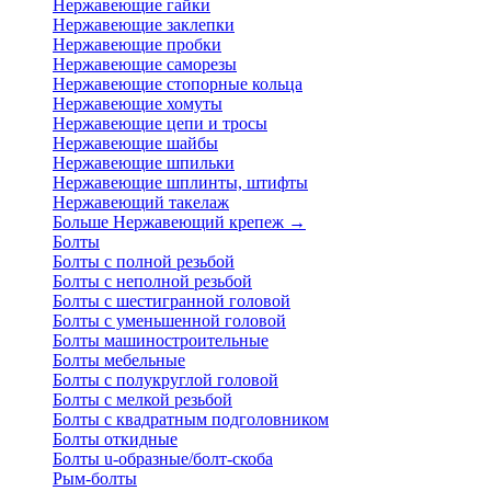
Нержавеющие гайки
Нержавеющие заклепки
Нержавеющие пробки
Нержавеющие саморезы
Нержавеющие стопорные кольца
Нержавеющие хомуты
Нержавеющие цепи и тросы
Нержавеющие шайбы
Нержавеющие шпильки
Нержавеющие шплинты, штифты
Нержавеющий такелаж
Больше Нержавеющий крепеж
→
Болты
Болты с полной резьбой
Болты с неполной резьбой
Болты с шестигранной головой
Болты с уменьшенной головой
Болты машиностроительные
Болты мебельные
Болты с полукруглой головой
Болты с мелкой резьбой
Болты с квадратным подголовником
Болты откидные
Болты u-образные/болт-скоба
Рым-болты