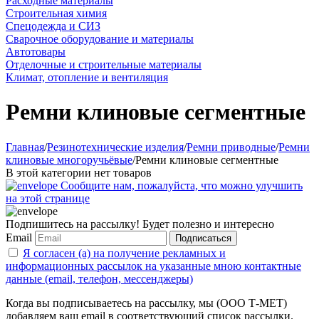
Расходные материалы
Строительная химия
Спецодежда и СИЗ
Сварочное оборудование и материалы
Автотовары
Отделочные и строительные материалы
Климат, отопление и вентиляция
Ремни клиновые сегментные
Главная
/
Резинотехнические изделия
/
Ремни приводные
/
Ремни
клиновые многоручьёвые
/
Ремни клиновые сегментные
В этой категории нет товаров
Сообщите нам, пожалуйста, что можно улучшить
на этой странице
Подпишитесь на рассылку! Будет полезно и интересно
Email
Подписаться
Я согласен (а) на получение рекламных и
информационных рассылок на указанные мною контактные
данные (email, телефон, мессенджеры)
Когда вы подписываетесь на рассылку, мы (ООО Т-МЕТ)
добавляем ваш email в соответствующий список рассылки.